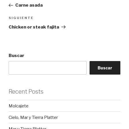
de
anterior:
Carne asada
entradas
Siguiente
SIGUIENTE
entrada
Chicken or steak fajita
Buscar
Buscar
Recent Posts
Molcajete
Cielo, Mar y Tierra Platter
Mar y Tierra Platter