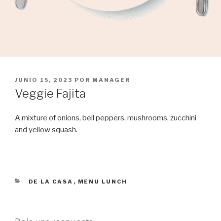
PUBLICADO
JUNIO 15, 2023
POR
MANAGER
EL
Veggie Fajita
A mixture of onions, bell peppers, mushrooms, zucchini
and yellow squash.
CATEGORÍAS
DE LA CASA
,
MENU LUNCH