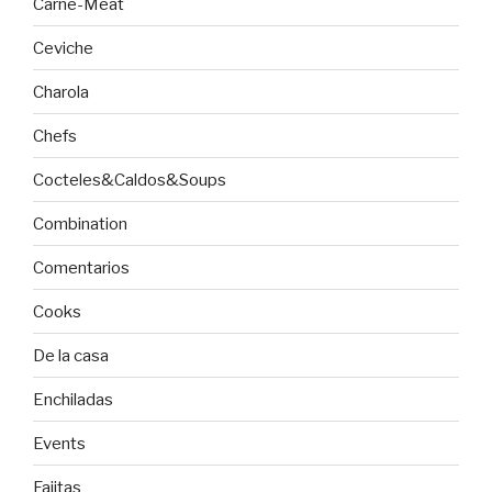
Carne-Meat
Ceviche
Charola
Chefs
Cocteles&Caldos&Soups
Combination
Comentarios
Cooks
De la casa
Enchiladas
Events
Fajitas