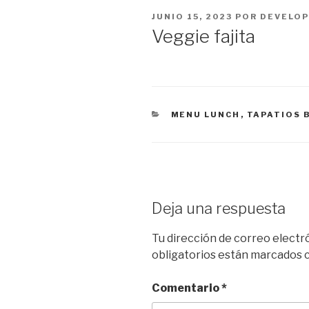
PUBLICADO
JUNIO 15, 2023
POR
DEVELOP
EL
Veggie fajita
CATEGORÍAS
MENU LUNCH
,
TAPATIOS 
Deja una respuesta
Tu dirección de correo electr
obligatorios están marcados
Comentario
*