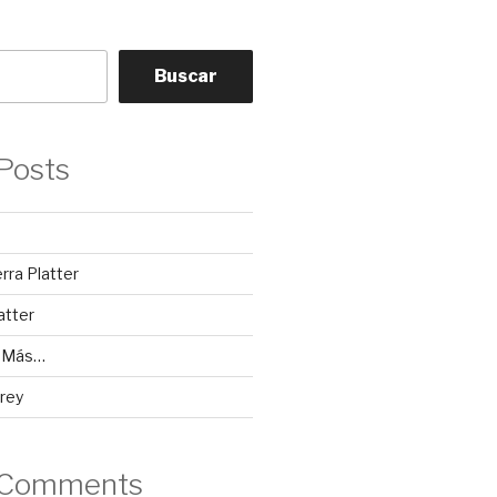
Buscar
Posts
erra Platter
atter
y Más…
rey
 Comments