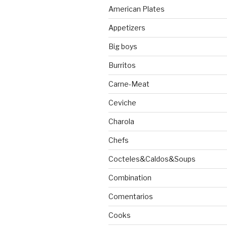
American Plates
Appetizers
Big boys
Burritos
Carne-Meat
Ceviche
Charola
Chefs
Cocteles&Caldos&Soups
Combination
Comentarios
Cooks