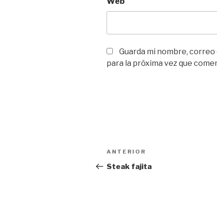
Web
Guarda mi nombre, correo
para la próxima vez que come
Navegación
Entrada
ANTERIOR
de
anterior:
Steak fajita
entradas