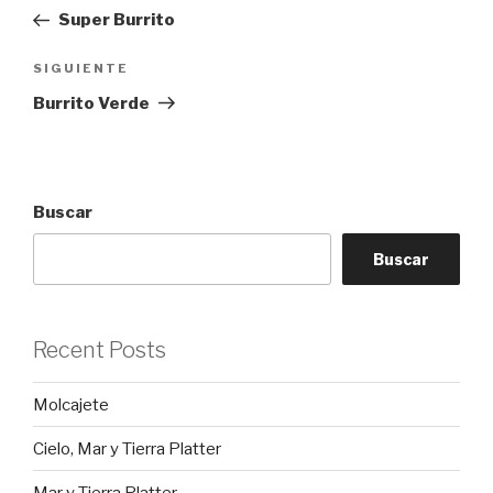
de
anterior:
Super Burrito
entradas
Siguiente
SIGUIENTE
entrada
Burrito Verde
Buscar
Buscar
Recent Posts
Molcajete
Cielo, Mar y Tierra Platter
Mar y Tierra Platter