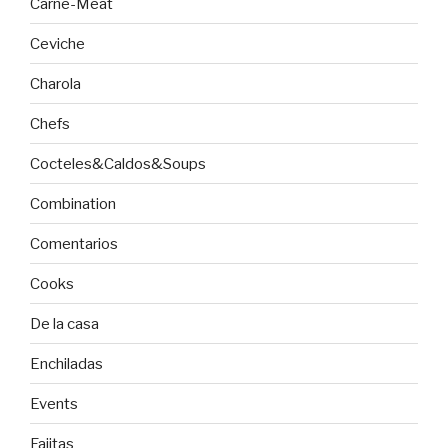
Carne-Meat
Ceviche
Charola
Chefs
Cocteles&Caldos&Soups
Combination
Comentarios
Cooks
De la casa
Enchiladas
Events
Fajitas