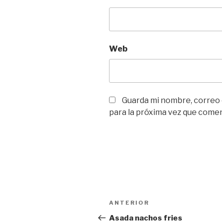
Web
Guarda mi nombre, correo
para la próxima vez que come
Navegación
Entrada
ANTERIOR
de
anterior:
Asada nachos fries