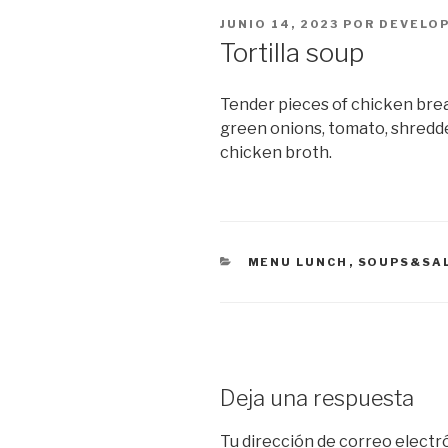
PUBLICADO
JUNIO 14, 2023
POR
DEVELOP
EL
Tortilla soup
Tender pieces of chicken breast
green onions, tomato, shredd
chicken broth.
CATEGORÍAS
MENU LUNCH
,
SOUPS&SA
Deja una respuesta
Tu dirección de correo electr