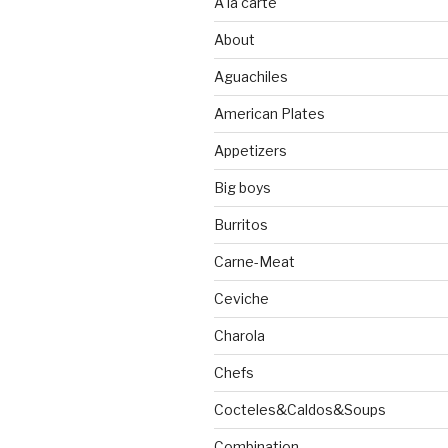
A la carte
About
Aguachiles
American Plates
Appetizers
Big boys
Burritos
Carne-Meat
Ceviche
Charola
Chefs
Cocteles&Caldos&Soups
Combination