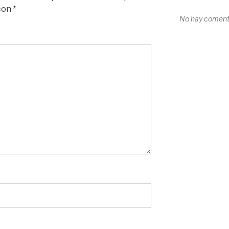
 con
*
No hay comenta