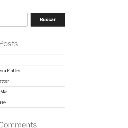
Buscar
Posts
erra Platter
atter
y Más…
rey
 Comments