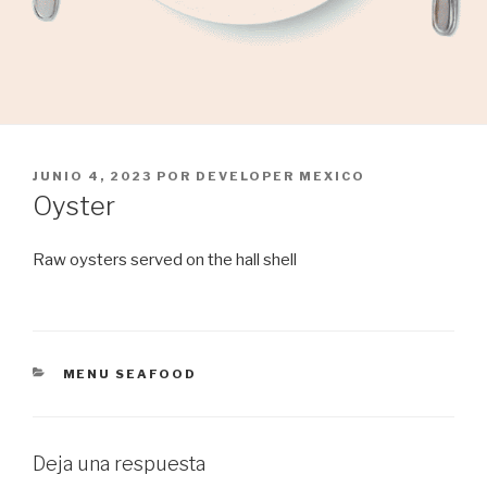
PUBLICADO
JUNIO 4, 2023
POR
DEVELOPER MEXICO
EL
Oyster
Raw oysters served on the hall shell
CATEGORÍAS
MENU SEAFOOD
Deja una respuesta