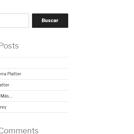
Buscar
Posts
erra Platter
atter
y Más…
rey
 Comments