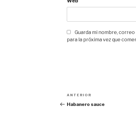
Web
Guarda mi nombre, correo
para la próxima vez que come
Navegación
Entrada
ANTERIOR
de
anterior:
Habanero sauce
entradas