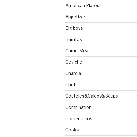
American Plates
Appetizers
Big boys
Burritos
Carne-Meat
Ceviche
Charola
Chefs
Cocteles&Caldos&Soups
Combination
Comentarios
Cooks