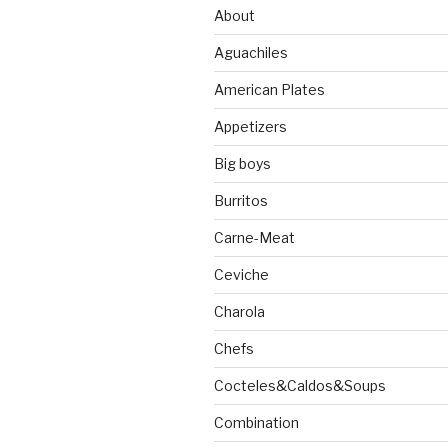
About
Aguachiles
American Plates
Appetizers
Big boys
Burritos
Carne-Meat
Ceviche
Charola
Chefs
Cocteles&Caldos&Soups
Combination