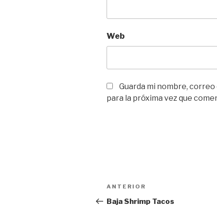
Web
Guarda mi nombre, correo
para la próxima vez que come
Navegación
Entrada
ANTERIOR
de
anterior:
Baja Shrimp Tacos