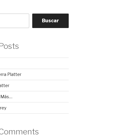
Buscar
Posts
erra Platter
atter
y Más…
rey
 Comments