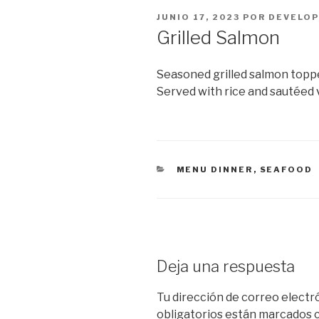
PUBLICADO
JUNIO 17, 2023
POR
DEVELOP
EL
Grilled Salmon
Seasoned grilled salmon topp
Served with rice and sautéed 
CATEGORÍAS
MENU DINNER
,
SEAFOOD
Deja una respuesta
Tu dirección de correo electr
obligatorios están marcados