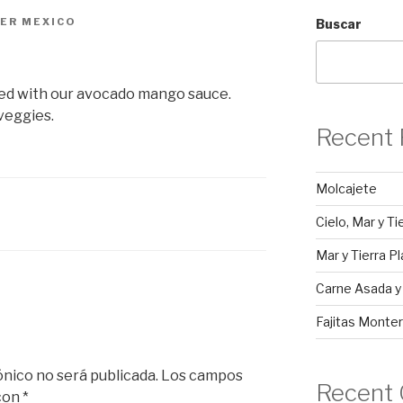
ER MEXICO
Buscar
ed with our avocado mango sauce.
veggies.
Recent 
Molcajete
Cielo, Mar y Ti
Mar y Tierra Pl
Carne Asada 
Fajitas Monter
ónico no será publicada.
Los campos
Recent
 con
*