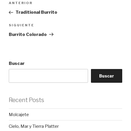
Entrada
ANTERIOR
de
anterior:
Traditional Burrito
entradas
Siguiente
SIGUIENTE
entrada
Burrito Colorado
Buscar
Buscar
Recent Posts
Molcajete
Cielo, Mar y Tierra Platter