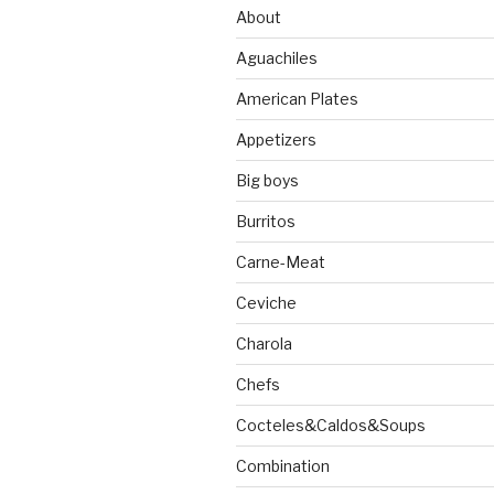
About
Aguachiles
American Plates
Appetizers
Big boys
Burritos
Carne-Meat
Ceviche
Charola
Chefs
Cocteles&Caldos&Soups
Combination