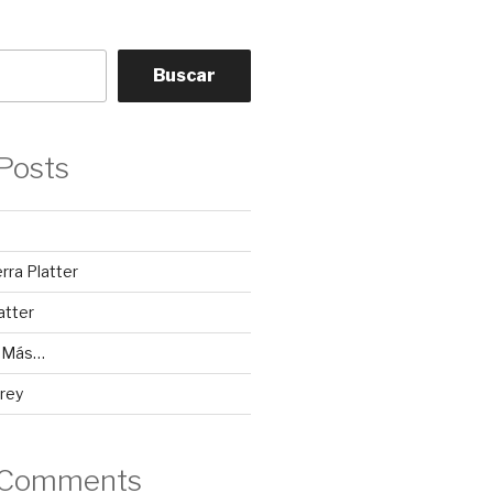
Buscar
Posts
erra Platter
atter
y Más…
rey
 Comments