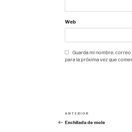
Web
Guarda mi nombre, correo
para la próxima vez que come
Navegación
Entrada
ANTERIOR
de
anterior:
Enchilada de mole